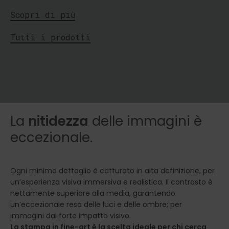
Scopri di più
Tutti i prodotti
La
nitidezza
delle immagini è
eccezionale.
Ogni minimo dettaglio è catturato in alta definizione, per
un’esperienza visiva immersiva e realistica. Il contrasto è
nettamente superiore alla media, garantendo
un’eccezionale resa delle luci e delle ombre; per
immagini dal forte impatto visivo.
La stampa in fine-art è la scelta ideale per chi cerca