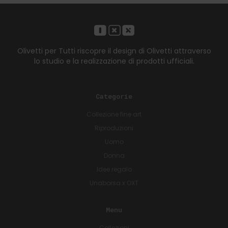
Olivetti per Tutti riscopre il design di Olivetti attraverso
lo studio e la realizzazione di prodotti ufficiali.
Categorie
Collezione fine art
Riproduzioni
Uomo
Donna
Idee regalo
Unaborsa x OXT
Menu
Collezioni