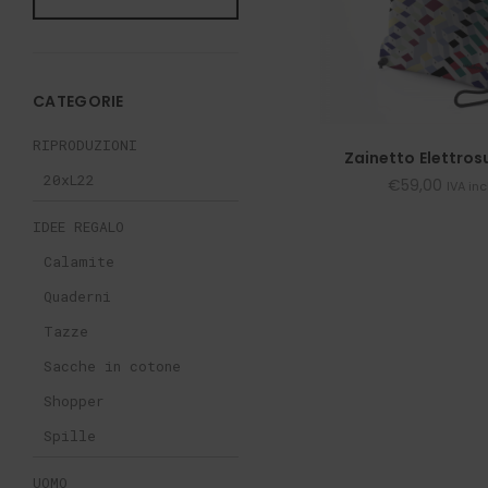
CATEGORIE
RIPRODUZIONI
Zainetto Elettro
20xL22
€
59,00
IVA in
IDEE REGALO
Calamite
Quaderni
Tazze
Sacche in cotone
Shopper
Spille
UOMO