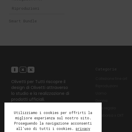
Riproduzioni
Smart Bundle
Categorie
Collezione fine art
Olivetti per Tutti riscopre il
Riproduzioni
design di Olivetti attraverso
lo studio e la realizzazione di
Uomo
prodotti ufficiali.
Donna
Idee regalo
Utilizziamo i cookies per offrirti la
Unaborsa x OXT
migliore esperienza sul nostro sito.
Proseguendo la navigazione acconsenti
all'uso di tutti i cookies.
privacy