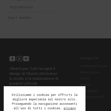
Riproduzioni
Smart Bundle
Categorie
Collezione fine art
Olivetti per Tutti riscopre il
Riproduzioni
design di Olivetti attraverso
lo studio e la realizzazione di
Uomo
prodotti ufficiali.
Donna
Idee regalo
Utilizziamo i cookies per offrirti la
Unaborsa x OXT
migliore esperienza sul nostro sito.
Proseguendo la navigazione acconsenti
all'uso di tutti i cookies.
privacy