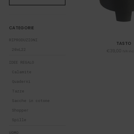
CATEGORIE
RIPRODUZIONI
TASTO
20xL22
€
39,00
IVA in
IDEE REGALO
Calamite
Quaderni
Tazze
Sacche in cotone
Shopper
Spille
UOMO