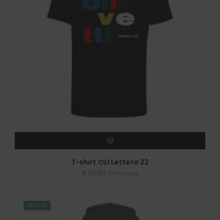
SCEGLI
T-shirt OLI Lettera 22
€
29,00
IVA inclusa
NOVITÀ