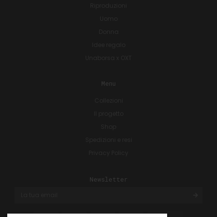
Riproduzioni
Uomo
Donna
Idee regalo
Unaborsa x OXT
Menu
Collezioni
Il progetto
Shop
Spedizioni e resi
Privacy Policy
Newsletter