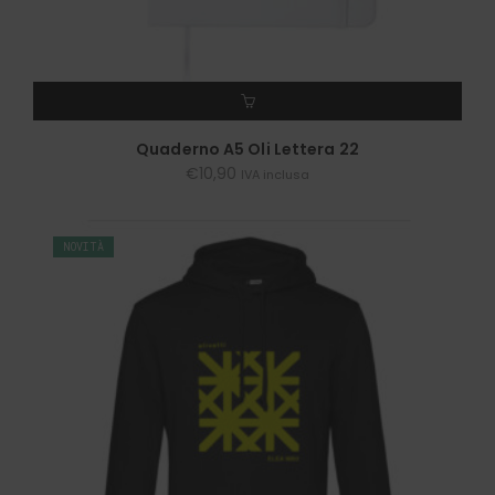
AGGIUNGI AL CARRELLO
Quaderno A5 Oli Lettera 22
€
10,90
IVA inclusa
NOVITÀ