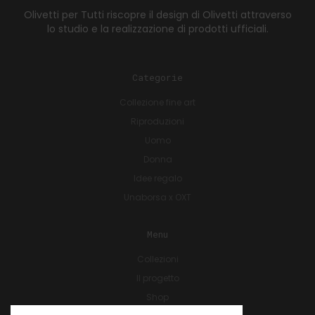
Olivetti per Tutti riscopre il design di Olivetti attraverso
lo studio e la realizzazione di prodotti ufficiali.
Categorie
Collezione fine art
Riproduzioni
Uomo
Donna
Idee regalo
Unaborsa x OXT
Menu
Collezioni
Il progetto
Shop