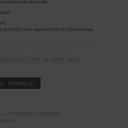
artistiche di alto livello.
rmati:
cm;
o
42,5×52,5 cm e spessore 3,5 cm (dimensione
OSTER 50X70
POSTER CON CORNICE 40X50
AL CARRELLO
 22
,
RIPRODUZIONI
,
RIPRODUZIONI
ODUZIONI