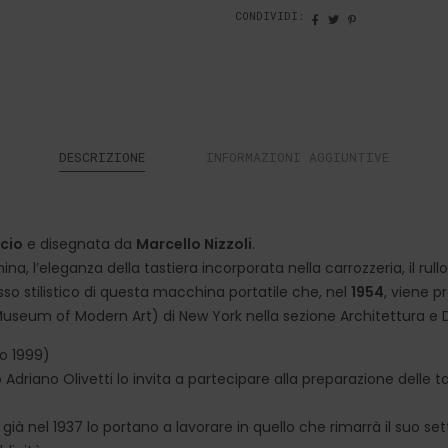
CONDIVIDI:
DESCRIZIONE
INFORMAZIONI AGGIUNTIVE
cio
e disegnata da
Marcello Nizzoli
.
na, l’eleganza della tastiera incorporata nella carrozzeria, il r
sso stilistico di questa macchina portatile che, nel
1954
, viene p
useum of Modern Art) di New York nella sezione Architettura e 
o 1999)
 Adriano Olivetti lo invita a partecipare alla preparazione delle 
 già nel 1937 lo portano a lavorare in quello che rimarrà il suo set