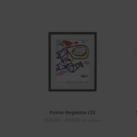
Poster Regalate L22
€
39,00
–
€
59,00
IVA inclusa