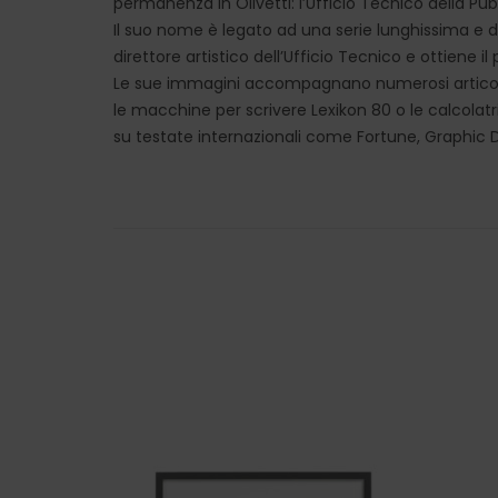
permanenza in Olivetti: l’Ufficio Tecnico della Pubb
Il suo nome è legato ad una serie lunghissima e d
direttore artistico dell’Ufficio Tecnico e ottiene i
Le sue immagini accompagnano numerosi articoli s
le macchine per scrivere Lexikon 80 o le calcola
su testate internazionali come Fortune, Graphic D