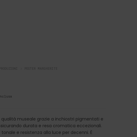
PRODUZIONI
POSTER MARGHERITE
nclusa
qualità museale grazie a inchiostri pigmentati e
 assicurando durata e resa cromatica eccezionali.
à tonale e resistenza alla luce per decenni. È