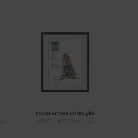
Poster Lettere di famiglia
€
39,00
–
€
59,00
usa
IVA inclusa