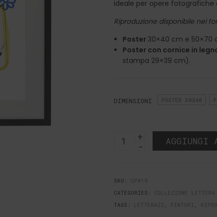
ideale per opere fotografiche e 
Riproduzione disponibile nei fo
Poster
30×40 cm e 50×70 
Poster con cornice in legn
stampa 29×39 cm).
DIMENSIONI
POSTER 30X40
P
Poster
AGGIUNGI 
Margherite
Quantità
SKU:
QP019
CATEGORIES:
COLLEZIONE LETTERA
TAGS:
LETTERA22
,
PINTORI
,
RIPR