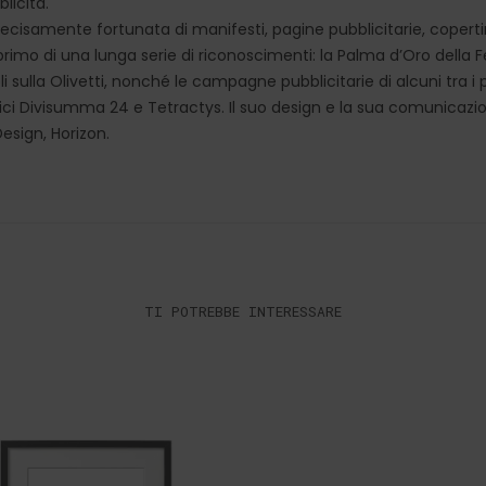
licità.
ecisamente fortunata di manifesti, pagine pubblicitarie, coperti
l primo di una lunga serie di riconoscimenti: la Palma d’Oro della F
ulla Olivetti, nonché le campagne pubblicitarie di alcuni tra i
trici Divisumma 24 e Tetractys. Il suo design e la sua comunica
esign, Horizon.
TI POTREBBE INTERESSARE