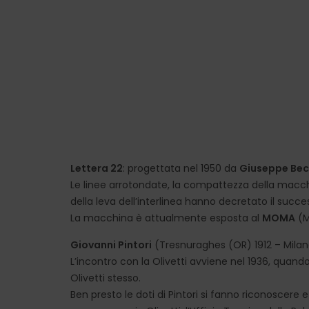
Lettera 22
: progettata nel 1950 da
Giuseppe Bec
Le linee arrotondate, la compattezza della macchi
della leva dell’interlinea hanno decretato il succe
La macchina è attualmente esposta al
MOMA
(M
Giovanni Pintori
(Tresnuraghes (OR) 1912 – Milan
L’incontro con la Olivetti avviene nel 1936, quando
Olivetti stesso.
Ben presto le doti di Pintori si fanno riconoscere e