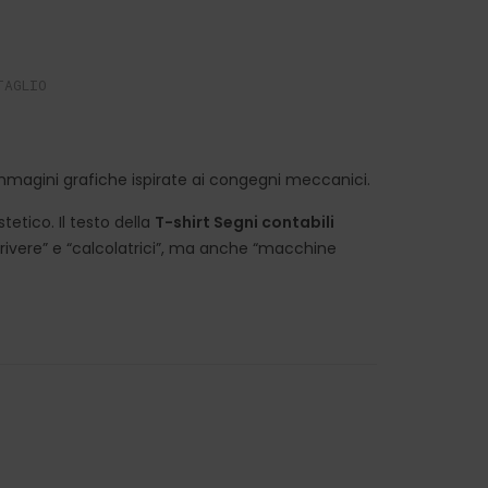
TAGLIO
mmagini grafiche ispirate ai congegni meccanici.
etico. Il testo della
T-shirt Segni contabili
rivere” e “calcolatrici”, ma anche “macchine