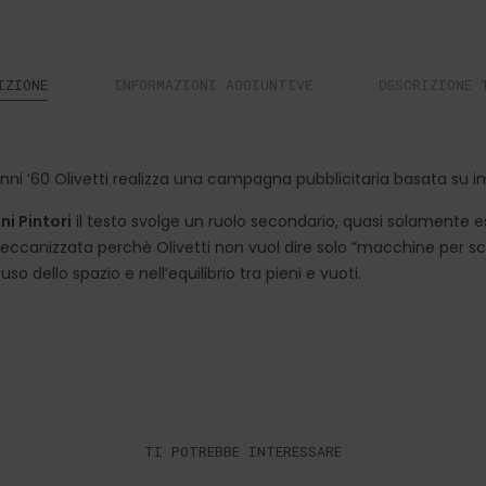
IZIONE
INFORMAZIONI AGGIUNTIVE
DESCRIZIONE 
nni ’60 Olivetti realizza una campagna pubblicitaria basata su i
i Pintori
il testo svolge un ruolo secondario, quasi solamente est
meccanizzata perchè Olivetti non vuol dire solo “macchine per sc
so dello spazio e nell’equilibrio tra pieni e vuoti.
TI POTREBBE INTERESSARE