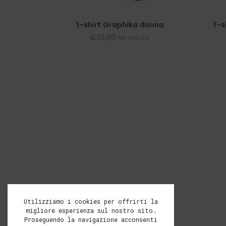
T-shirt Graphika donna
T-s
€
29,00
IVA inclusa
Utilizziamo i cookies per offrirti la
migliore esperienza sul nostro sito.
Proseguendo la navigazione acconsenti