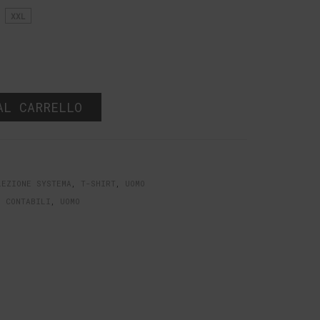
XXL
AL CARRELLO
LEZIONE SYSTEMA
,
T-SHIRT
,
UOMO
I CONTABILI
,
UOMO