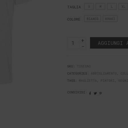
TAGLIA
S
M
L
XL
COLORE
BIANCO
KHAKI
T-
AGGIUNGI 
shirt
Segni
contabili
Quantità
SKU:
TSSEGNI
CATEGORIES:
ABBIGLIAMENTO
,
COL
TAGS:
MAGLIETTA
,
PINTORI
,
SEGN
CONDIVIDI: