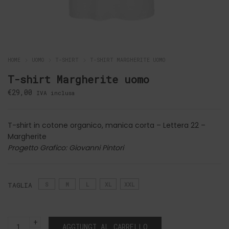
HOME
UOMO
T-SHIRT
T-SHIRT MARGHERITE UOMO
T-shirt Margherite uomo
€
29,00
IVA inclusa
T-shirt in cotone organico, manica corta – Lettera 22 –
Margherite
Progetto Grafico: Giovanni Pintori
TAGLIA
S
M
L
XL
XXL
T-
AGGIUNGI AL CARRELLO