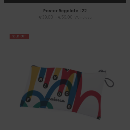
SCEGLI
Poster Regalate L22
€
39,00
–
€
59,00
IVA inclusa
SOLD OUT