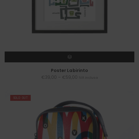
SCEGLI
Poster Labirinto
€
39,00
–
€
59,00
IVA inclusa
SOLD OUT