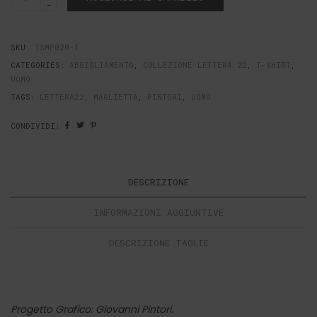
shirt
Margherite
uomo
Quantità
SKU:
TSMP020-1
CATEGORIES:
ABBIGLIAMENTO
,
COLLEZIONE LETTERA 22
,
T-SHIRT
,
UOMO
TAGS:
LETTERA22
,
MAGLIETTA
,
PINTORI
,
UOMO
CONDIVIDI:
DESCRIZIONE
INFORMAZIONI AGGIUNTIVE
DESCRIZIONE TAGLIE
Progetto Grafico: Giovanni Pintori.