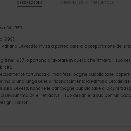
DESCRIZIONE
INFORMAZIONI AGGIUNTIVE
ma 24, 1959.
o 1999)
 Adriano Olivetti lo invita a partecipare alla preparazione delle 
 già nel 1937 lo portano a lavorare in quello che rimarrà il suo set
licità.
ecisamente fortunata di manifesti, pagine pubblicitarie, coperti
l primo di una lunga serie di riconoscimenti: la Palma d’Oro della F
ulla Olivetti, nonché le campagne pubblicitarie di alcuni tra i
trici Divisumma 24 e Tetractys. Il suo design e la sua comunica
esign, Horizon.