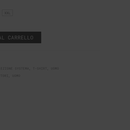
XXL
AL CARRELLO
LEZIONE SYSTEMA
,
T-SHIRT
,
UOMO
NTORI
,
UOMO