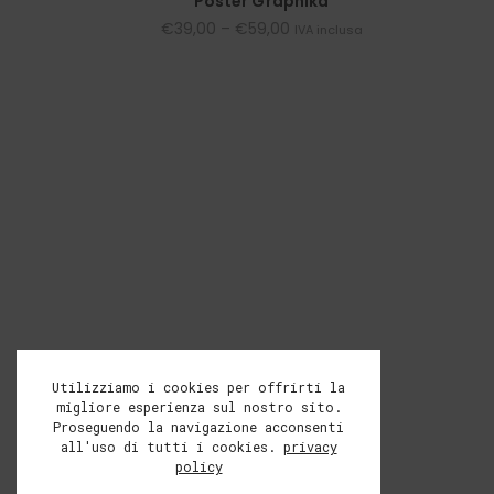
Poster Graphika
€
39,00
–
€
59,00
IVA inclusa
Utilizziamo i cookies per offrirti la
migliore esperienza sul nostro sito.
Proseguendo la navigazione acconsenti
all'uso di tutti i cookies.
privacy
policy