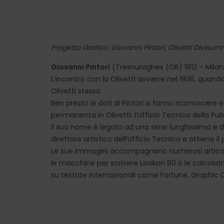
Progetto Grafico: Giovanni Pintori, Olivetti Divisum
Giovanni Pintori
(Tresnuraghes (OR) 1912 – Milan
L’incontro con la Olivetti avviene nel 1936, quando
Olivetti stesso.
Ben presto le doti di Pintori si fanno riconoscere e
permanenza in Olivetti: l’Ufficio Tecnico della Pubb
Il suo nome è legato ad una serie lunghissima e d
direttore artistico dell’Ufficio Tecnico e ottiene i
Le sue immagini accompagnano numerosi articoli s
le macchine per scrivere Lexikon 80 o le calcola
su testate internazionali come Fortune, Graphic D