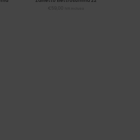
onna
Zainetto Elettrosumma 22
€
59,00
IVA inclusa