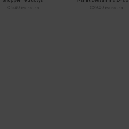
Shopper Tetractys
T-shirt Divisumma 24 d
€
15,90
€
29,00
IVA inclusa
IVA inclusa