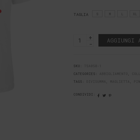
TAGLIA
S
M
L
XL
T-
AGGIUNGI 
shirt
Divisumma
24
uomo
Quantità
SKU:
TSA050-1
CATEGORIES:
ABBIGLIAMENTO
,
COL
TAGS:
DIVISUMMA
,
MAGLIETTA
,
PI
CONDIVIDI: