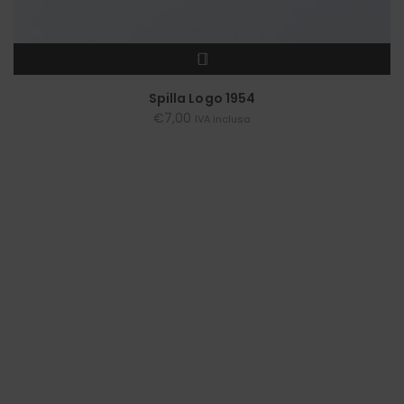
LEGGI TUTTO
Spilla Logo 1954
€
7,00
IVA inclusa