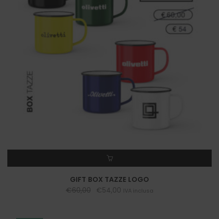
AGGIUNGI AL CARRELLO
GIFT BOX TAZZE LOGO
€
60,00
€
54,00
IVA inclusa