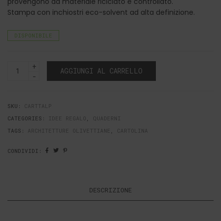
provengono da materiale riciclato e controllato.
Stampa con inchiostri eco-solvent ad alta definizione.
DISPONIBILE
Unità
AGGIUNGI AL CARRELLO
Residenziale
Ovest
(Talponia)
Quantità
SKU:
CARTTALP
CATEGORIES:
IDEE REGALO
,
QUADERNI
TAGS:
ARCHITETTURE OLIVETTIANE
,
CARTOLINA
CONDIVIDI:
DESCRIZIONE