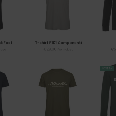
nk Fast
T-shirt P101 Componenti
€
29,00
€
5
clusa
IVA inclusa
NOVITÀ