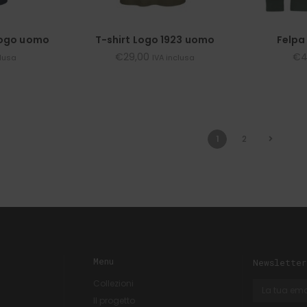
 logo uomo
T-shirt Logo 1923 uomo
Felpa
€
29,00
€
4
clusa
IVA inclusa
1
2
Menu
Newsletter
Collezioni
Il progetto