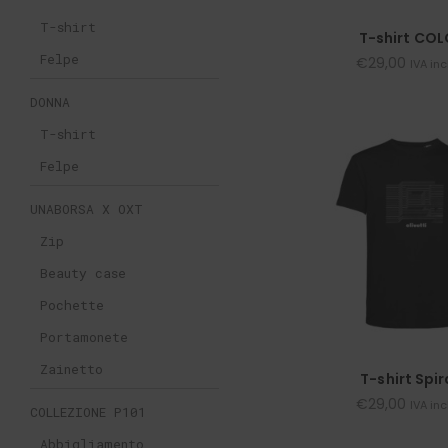
T-shirt
T-shirt COL
Felpe
€
29,00
IVA in
DONNA
T-shirt
Felpe
UNABORSA X OXT
Zip
Beauty case
Pochette
Portamonete
Zainetto
T-shirt Spir
€
29,00
IVA in
COLLEZIONE P101
Abbigliamento