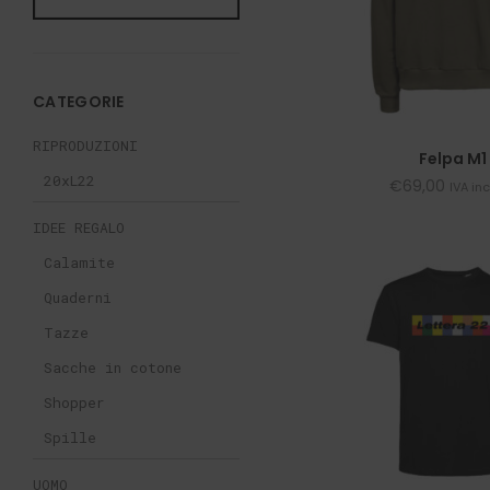
CATEGORIE
RIPRODUZIONI
Felpa M1
20xL22
€
69,00
IVA in
IDEE REGALO
Calamite
Quaderni
Tazze
Sacche in cotone
Shopper
Spille
UOMO