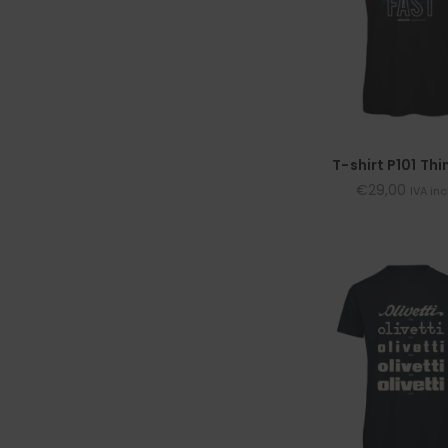
T-shirt P101 Thi
€
29,00
IVA in