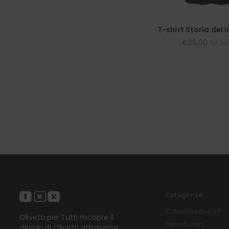
T-shirt Storia del
€
29,00
IVA in
Categorie
Collezione fine art
Olivetti per Tutti riscopre il
Riproduzioni
design di Olivetti attraverso