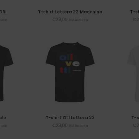
ORI
T-shirt Lettera 22 Macchina
T-s
€
29,00
€
2
clusa
IVA inclusa
ale
T-shirt OLI Lettera 22
T-s
€
29,00
€
2
clusa
IVA inclusa