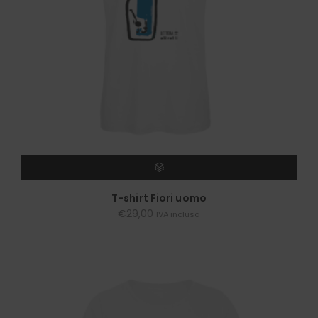
SCEGLI
T-shirt Fiori uomo
€
29,00
IVA inclusa