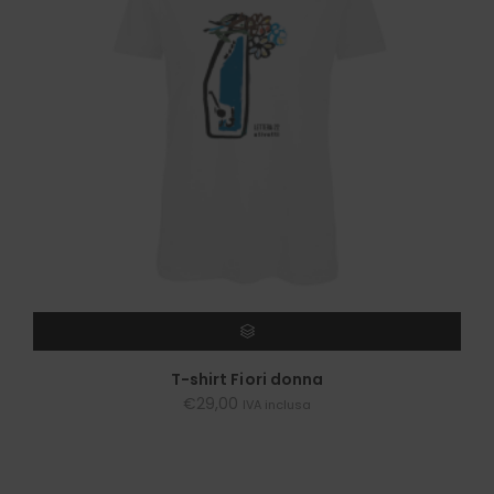
SCEGLI
T-shirt Fiori donna
€
29,00
IVA inclusa