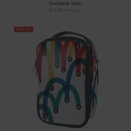
LEGGI TUTTO
Pochette Tasti
€
14,90
IVA inclusa
SOLD OUT