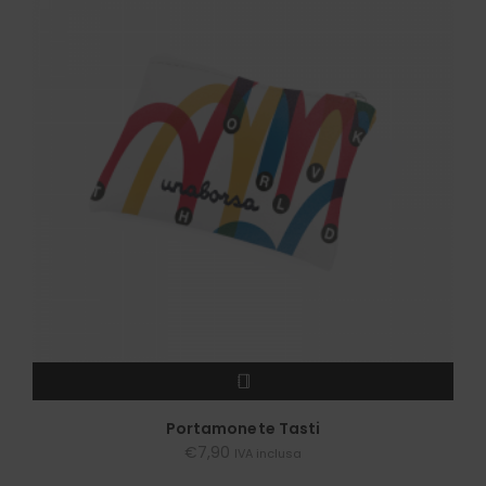
LEGGI TUTTO
Portamonete Tasti
€
7,90
IVA inclusa