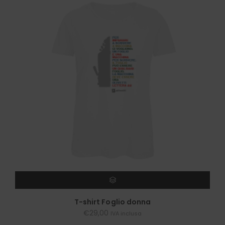
SCEGLI
T-shirt Foglio donna
€
29,00
IVA inclusa