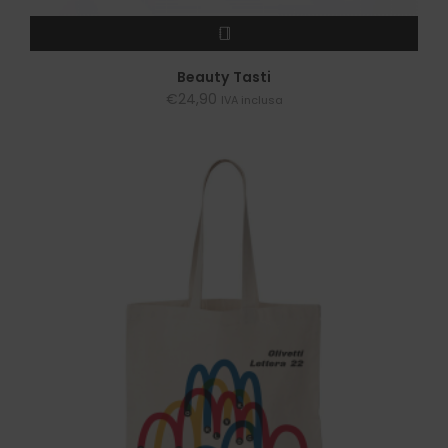
LEGGI TUTTO
Beauty Tasti
€
24,90
IVA inclusa