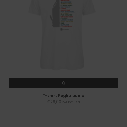
SCEGLI
T-shirt Foglio uomo
€
29,00
IVA inclusa