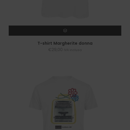
SCEGLI
T-shirt Margherite donna
€
29,00
IVA inclusa