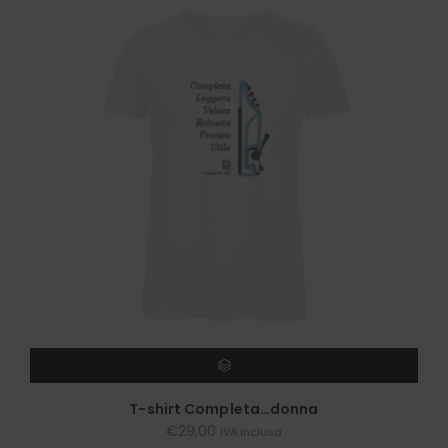
SCEGLI
T-shirt Completa…donna
€
29,00
IVA inclusa