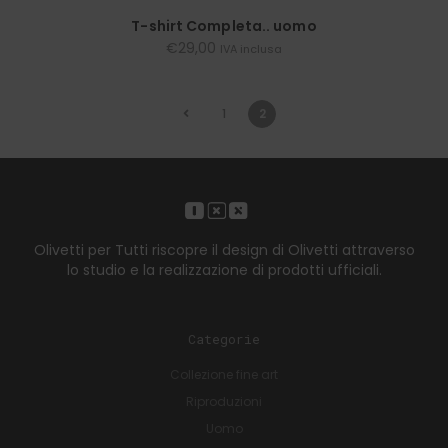
SCEGLI
T-shirt Completa.. uomo
€
29,00
IVA inclusa
1
2
Olivetti per Tutti riscopre il design di Olivetti attraverso
lo studio e la realizzazione di prodotti ufficiali.
Categorie
Collezione fine art
Riproduzioni
Uomo