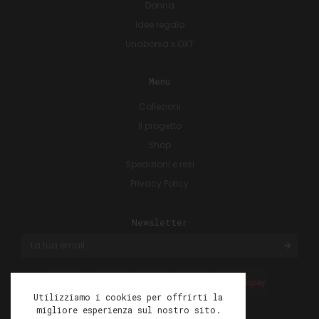
Donna
Idee regalo
Unaborsa x OXT
Menu
Collezioni
Il progetto
Shop
Spedizioni e resi
Privacy Policy
Newsletter
Utilizziamo i cookies per offrirti la
migliore esperienza sul nostro sito.