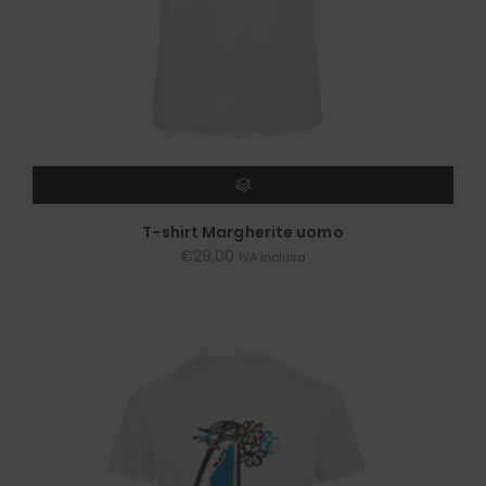
SCEGLI
T-shirt Margherite uomo
€
29,00
IVA inclusa