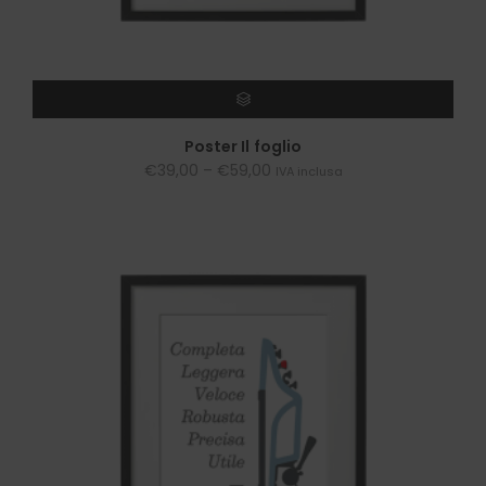
SCEGLI
Poster Il foglio
€
39,00
–
€
59,00
IVA inclusa