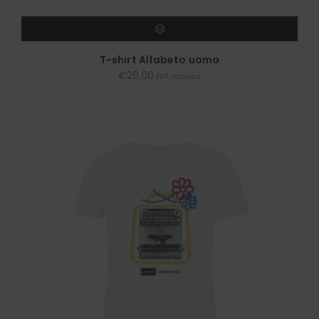
SCEGLI
T-shirt Alfabeto uomo
€
29,00
IVA inclusa