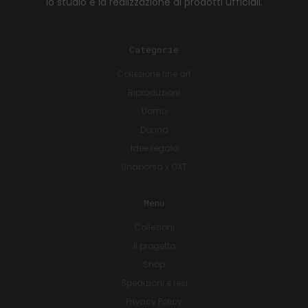
lo studio e la realizzazione di prodotti ufficiali.
Categorie
Collezione fine art
Riproduzioni
Uomo
Donna
Idee regalo
Unaborsa x OXT
Menu
Collezioni
Il progetto
Shop
Spedizioni e resi
Privacy Policy