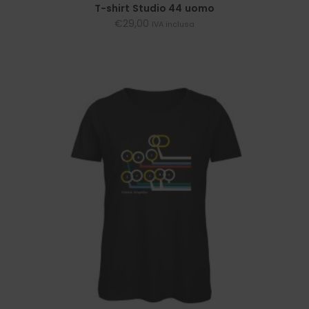
SCEGLI
T-shirt Studio 44 uomo
€
29,00
IVA inclusa