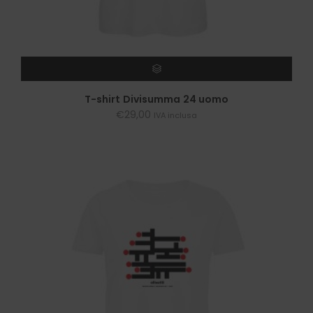
SCEGLI
T-shirt Divisumma 24 uomo
€
29,00
IVA inclusa