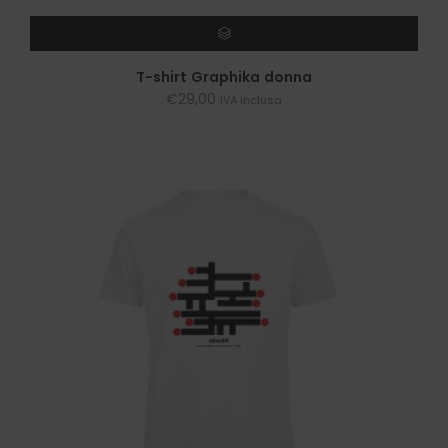
SCEGLI
T-shirt Graphika donna
€
29,00
IVA inclusa