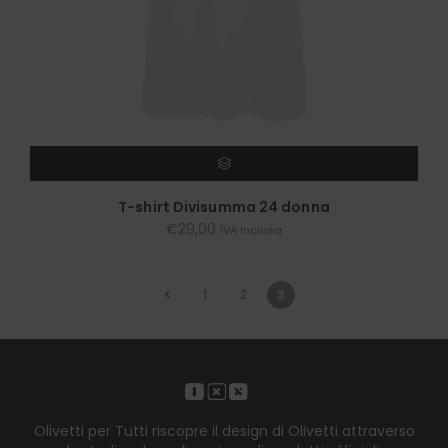
SCEGLI
T-shirt Divisumma 24 donna
€
29,00
IVA inclusa
1
2
3
Olivetti per Tutti riscopre il design di Olivetti attraverso