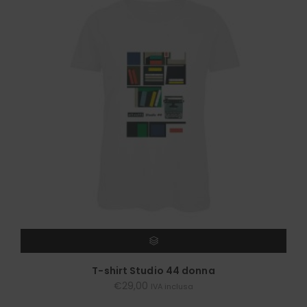
SCEGLI
T-shirt Studio 44 donna
€
29,00
IVA inclusa