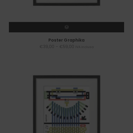
SCEGLI
Poster Graphika
€
39,00
–
€
59,00
IVA inclusa