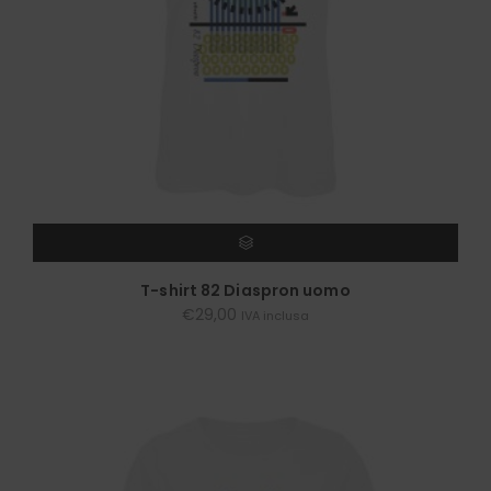
SCEGLI
T-shirt 82 Diaspron uomo
€
29,00
IVA inclusa