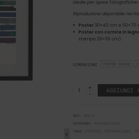
ideale per opere fotografiche e 
Riproduzione disponibile nei fo
Poster
30×40 cm e 50×70 
Poster con cornice in legn
stampa 29×39 cm).
DIMENSIONI
POSTER 30X40
P
Poster
AGGIUNGI 
Stabilimenti
Quantità
SKU:
QP014
CATEGORY:
RIPRODUZIONI
TAGS:
PINTORI
,
RIPRODUZIONI
,
S