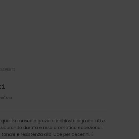
ILIMENTI
ti
nclusa
qualità museale grazie a inchiostri pigmentati e
 assicurando durata e resa cromatica eccezionali.
à tonale e resistenza alla luce per decenni. È