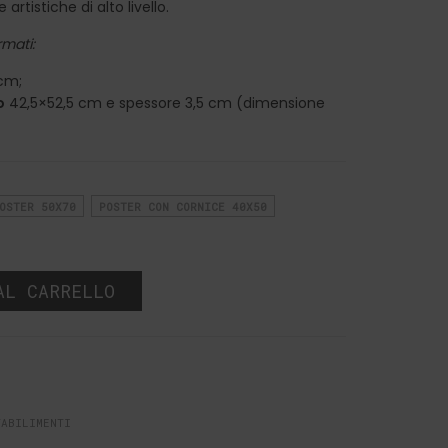
artistiche di alto livello.
rmati:
cm;
o
42,5×52,5 cm e spessore 3,5 cm (dimensione
OSTER 50X70
POSTER CON CORNICE 40X50
AL CARRELLO
TABILIMENTI