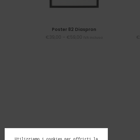
Poster 82 Diaspron
€
39,00
–
€
59,00
€
IVA inclusa
Utilizziamo i cookies per offrirti la